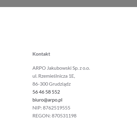
Kontakt
ARPO Jakubowski Sp. z o.o.
ul. Rzemieślnicza 1E,
86-300 Grudziądz
56 46 58 552
biuro@arpo.pl
NIP: 8762519555
REGON: 870531198